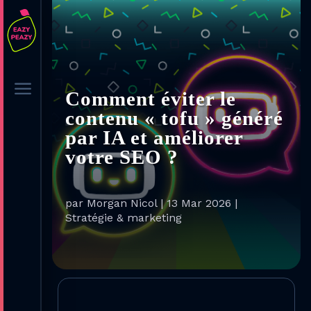
a
Comment éviter le
contenu « tofu » généré
par IA et améliorer
votre SEO ?
par
Morgan Nicol
|
13 Mar 2026
|
Stratégie & marketing