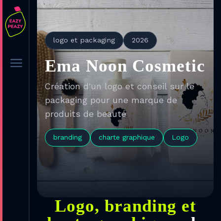
logo et packaging
2026
a
Ema Noon Cosmetic
Création d'un logo et conseil sur le
packaging pour une marque de
produits de beauté
branding
charte graphique
Logo
Logo, branding et